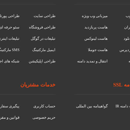
وب
میزبانی وب ویژه
طراحی سایت
طراحی پورتا
ران
هاست پربازدید
طراحی فروشگاه
سئو حرفه ای
لود
هاست لینوکس
تبلیغات در گوگل
تبلیغات اینتر
دپرس
هاست جوملا
ایمیل مارکتینگ
SMS مارکتینگ
انتقال و تمدید دامنه
طراحی اپلیکیشن
شبکه های اج
 SSL
خدمات مشتریان
امنه IR
گواهينامه بین المللی
حساب کاربری
پیگیری سفا
حریم خصوصی
قوانین و مقر