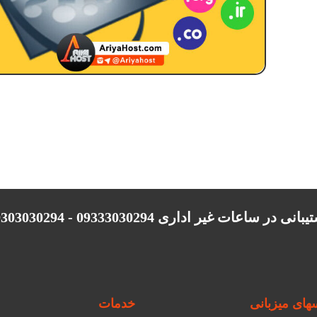
انی در ساعات غیر اداری 09333030294 - 09303030294
ای میزبانی
خدمات