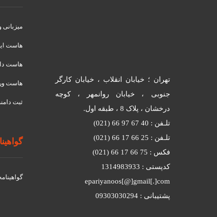
میزبانی 
هاست ای
هاست دان
تهران ؛ خیابان انقلاب ، خیابان کارگر
هاست ور
جنوبی ، خیابان روانمهر ، کوچه
ثبت دامنه
درخشان ، پلاک 8 ، طبقه اول.
تلـفن : 40 67 97 66 (021)
تلـفن : 25 66 17 66 (021)
گواهینامه
فکس : 75 66 17 66 (021)
کدپستی : 1314983933
گواهينامه د
epariyanoos[@]gmail[.]com
پشتیبانی : 09303030294