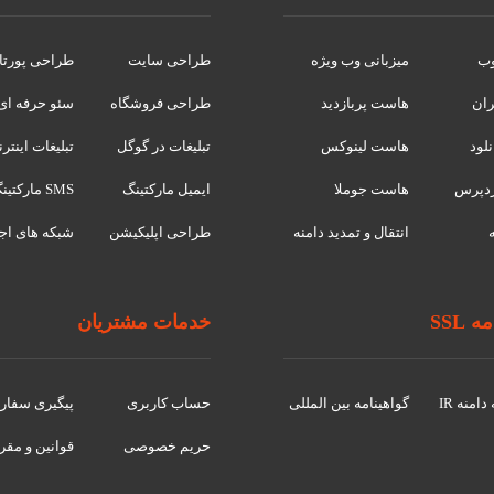
وب
میزبانی وب ویژه
طراحی سایت
طراحی پورتا
ران
هاست پربازدید
طراحی فروشگاه
سئو حرفه ای
لود
هاست لینوکس
تبلیغات در گوگل
تبلیغات اینتر
دپرس
هاست جوملا
ایمیل مارکتینگ
SMS مارکتینگ
انتقال و تمدید دامنه
طراحی اپلیکیشن
شبکه های اج
 SSL
خدمات مشتریان
امنه IR
گواهينامه بین المللی
حساب کاربری
پیگیری سفا
حریم خصوصی
قوانین و مقر