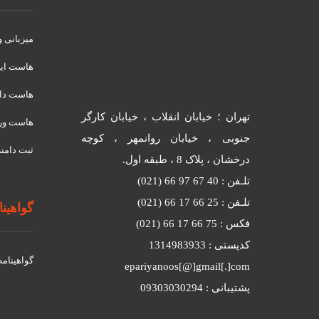
میزبانی 
هاست ای
هاست دان
تهران ؛ خیابان انقلاب ، خیابان کارگر
هاست ور
جنوبی ، خیابان روانمهر ، کوچه
ثبت دامنه
درخشان ، پلاک 8 ، طبقه اول.
تلـفن : 40 67 97 66 (021)
تلـفن : 25 66 17 66 (021)
گواهینامه
فکس : 75 66 17 66 (021)
کدپستی : 1314983933
گواهينامه د
epariyanoos[@]gmail[.]com
پشتیبانی : 09303030294