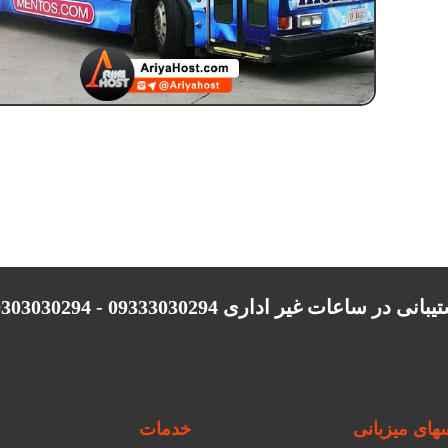
انی در ساعات غیر اداری 09333030294 - 09303030294
ای میزبانی
خدمات