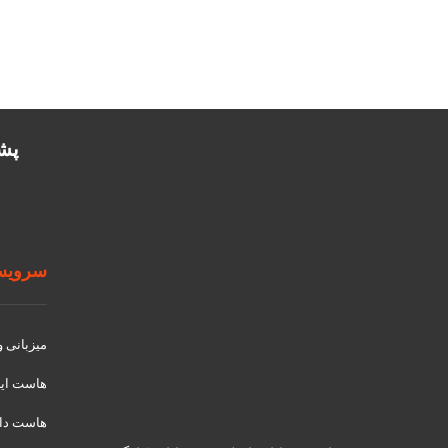
پشتیب
سرویسه
میزبانی 
هاست ای
هاست دان