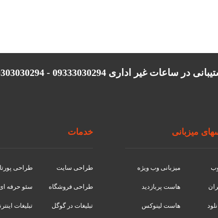
انی در ساعات غیر اداری 09333030294 - 09303030294
ای میزبانی
خدمات
وب
میزبانی وب ویژه
طراحی سایت
طراحی پورتا
ران
هاست پربازدید
طراحی فروشگاه
سئو حرفه ای
لود
هاست لینوکس
تبلیغات در گوگل
تبلیغات اینتر