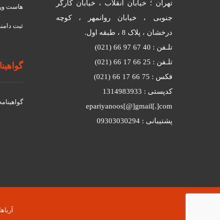
تهران ؛ خیابان انقلاب ، خیابان کارگر
هاست ور
جنوبی ، خیابان روانمهر ، کوچه
ثبت دامنه
درخشان ، پلاک 8 ، طبقه اول.
تلـفن : 40 67 97 66 (021)
تلـفن : 25 66 17 66 (021)
گواهینامه
فکس : 75 66 17 66 (021)
کدپستی : 1314983933
گواهينامه د
epariyanoos[@]gmail[.]com
پشتیبانی : 09303030294
آریاهاست © 2026 کلیه حقوق محفوظ است.