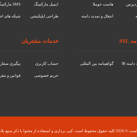
دپرس
هاست جوملا
ایمیل مارکتینگ
SMS مارکتینگ
انتقال و تمدید دامنه
طراحی اپلیکیشن
شبکه های اج
 SSL
خدمات مشتریان
امنه IR
گواهينامه بین المللی
حساب کاربری
پیگیری سفا
حریم خصوصی
قوانین و مقر
 کپی برداری و استفاده از محتوا با ذکر منبع بلامانع است.