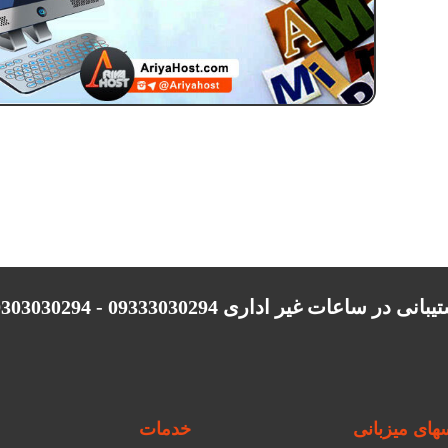
انی در ساعات غیر اداری 09333030294 - 09303030294
ای میزبانی
خدمات