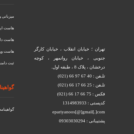
میزبانی 
هاست ای
هاست دان
تهران ؛ خیابان انقلاب ، خیابان کارگر
هاست ور
جنوبی ، خیابان روانمهر ، کوچه
ثبت دامنه
درخشان ، پلاک 8 ، طبقه اول.
تلـفن : 40 67 97 66 (021)
تلـفن : 25 66 17 66 (021)
گواهینامه
فکس : 75 66 17 66 (021)
کدپستی : 1314983933
گواهينامه د
epariyanoos[@]gmail[.]com
پشتیبانی : 09303030294