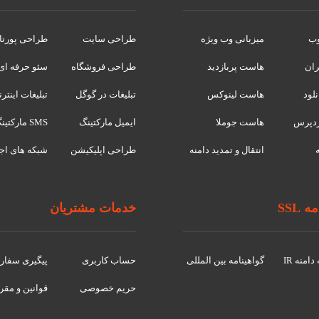
وب
میزبانی وب ویژه
طراحی سایت
طراحی پورتا
ران
هاست پربازدید
طراحی فروشگاه
سئو حرفه ای
لود
هاست لینوکس
تبلیغات در گوگل
تبلیغات اینتر
دپرس
هاست جوملا
ایمیل مارکتینگ
SMS مارکتینگ
انتقال و تمدید دامنه
طراحی اپلیکیشن
شبکه های اج
 SSL
خدمات مشتریان
امنه IR
گواهينامه بین المللی
حساب کاربری
پیگیری سفا
حریم خصوصی
قوانین و مقر