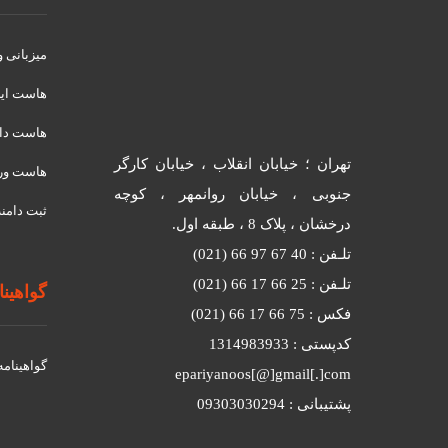
میزبانی 
هاست ای
هاست دان
تهران ؛ خیابان انقلاب ، خیابان کارگر
هاست ور
جنوبی ، خیابان روانمهر ، کوچه
ثبت دامنه
درخشان ، پلاک 8 ، طبقه اول.
تلـفن : 40 67 97 66 (021)
تلـفن : 25 66 17 66 (021)
گواهینامه
فکس : 75 66 17 66 (021)
کدپستی : 1314983933
گواهينامه د
epariyanoos[@]gmail[.]com
پشتیبانی : 09303030294