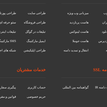
وب
میزبانی وب ویژه
طراحی سایت
طراحی پورتا
ران
هاست پربازدید
طراحی فروشگاه
سئو حرفه ای
لود
هاست لینوکس
تبلیغات در گوگل
تبلیغات اینتر
دپرس
هاست جوملا
ایمیل مارکتینگ
SMS مارکتینگ
انتقال و تمدید دامنه
طراحی اپلیکیشن
شبکه های اج
 SSL
خدمات مشتریان
امنه IR
گواهينامه بین المللی
حساب کاربری
پیگیری سفا
حریم خصوصی
قوانین و مقر