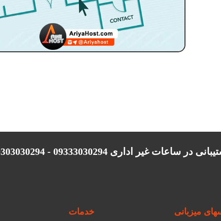
انی در ساعات غیر اداری 09333030294 - 09303030294
ای میزبانی
خدمات