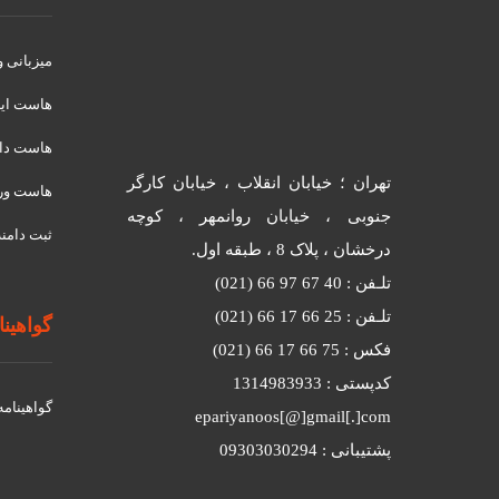
میزبانی 
هاست ای
هاست دان
تهران ؛ خیابان انقلاب ، خیابان کارگر
هاست ور
جنوبی ، خیابان روانمهر ، کوچه
ثبت دامنه
درخشان ، پلاک 8 ، طبقه اول.
تلـفن : 40 67 97 66 (021)
تلـفن : 25 66 17 66 (021)
گواهینامه
فکس : 75 66 17 66 (021)
کدپستی : 1314983933
گواهينامه د
epariyanoos[@]gmail[.]com
پشتیبانی : 09303030294