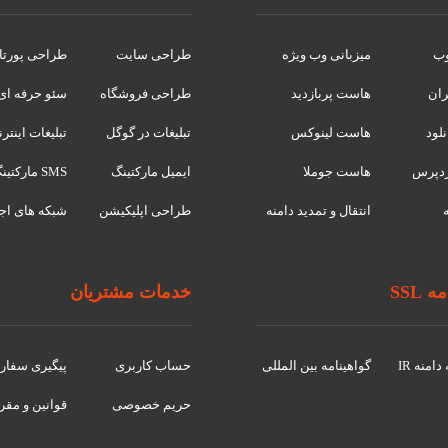
وب
میزبانی وب ویژه
طراحی سایت
طراحی پورتا
ران
هاست پربازدید
طراحی فروشگاه
سئو حرفه ای
لود
هاست لینوکس
تبلیغات در گوگل
تبلیغات اینتر
دپرس
هاست جوملا
ایمیل مارکتینگ
SMS مارکتینگ
انتقال و تمدید دامنه
طراحی اپلیکیشن
شبکه های اج
 SSL
خدمات مشتریان
امنه IR
گواهينامه بین المللی
حساب کاربری
پیگیری سفا
حریم خصوصی
قوانین و مقر