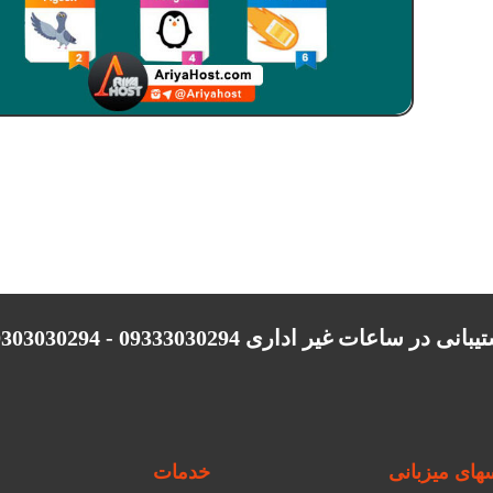
انی در ساعات غیر اداری 09333030294 - 09303030294
ای میزبانی
خدمات