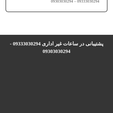
09333030294 – 09303030294
پشتیبانی در ساعات غیر اداری 09333030294 -
09303030294