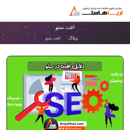
افت سئو
وبلاگ
افت سئو