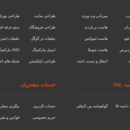
وب
میزبانی وب ویژه
طراحی سایت
طراحی پورتا
ران
هاست پربازدید
طراحی فروشگاه
سئو حرفه ای
لود
هاست لینوکس
تبلیغات در گوگل
تبلیغات اینتر
دپرس
هاست جوملا
ایمیل مارکتینگ
SMS مارکتینگ
انتقال و تمدید دامنه
طراحی اپلیکیشن
شبکه های اج
 SSL
خدمات مشتریان
امنه IR
گواهينامه بین المللی
حساب کاربری
پیگیری سفا
حریم خصوصی
قوانین و مقر