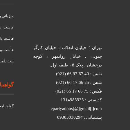
میزبانی 
هاست ای
هاست دان
تهران ؛ خیابان انقلاب ، خیابان کارگر
هاست ور
جنوبی ، خیابان روانمهر ، کوچه
ثبت دامنه
درخشان ، پلاک 8 ، طبقه اول.
تلـفن : 40 67 97 66 (021)
تلـفن : 25 66 17 66 (021)
گواهینامه
فکس : 75 66 17 66 (021)
کدپستی : 1314983933
گواهينامه د
epariyanoos[@]gmail[.]com
پشتیبانی : 09303030294