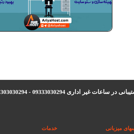
انی در ساعات غیر اداری 09333030294 - 09303030294
ای میزبانی
خدمات