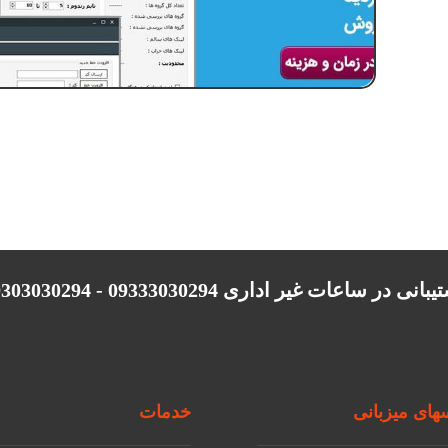
انی در ساعات غیر اداری 09333030294 - 09303030294
ای میزبانی
خدمات