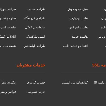
وب
میزبانی وب ویژه
طراحی سایت
طراحی پورتا
ران
هاست پربازدید
طراحی فروشگاه
سئو حرفه ای
لود
هاست لینوکس
تبلیغات در گوگل
تبلیغات اینتر
دپرس
هاست جوملا
ایمیل مارکتینگ
SMS مارکتینگ
انتقال و تمدید دامنه
طراحی اپلیکیشن
شبکه های اج
 SSL
خدمات مشتریان
امنه IR
گواهينامه بین المللی
حساب کاربری
پیگیری سفا
حریم خصوصی
قوانین و مقر