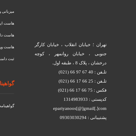
میزبانی 
هاست ای
هاست دان
تهران ؛ خیابان انقلاب ، خیابان کارگر
هاست ور
جنوبی ، خیابان روانمهر ، کوچه
ثبت دامنه
درخشان ، پلاک 8 ، طبقه اول.
تلـفن : 40 67 97 66 (021)
تلـفن : 25 66 17 66 (021)
گواهینامه
فکس : 75 66 17 66 (021)
کدپستی : 1314983933
گواهينامه د
epariyanoos[@]gmail[.]com
پشتیبانی : 09303030294