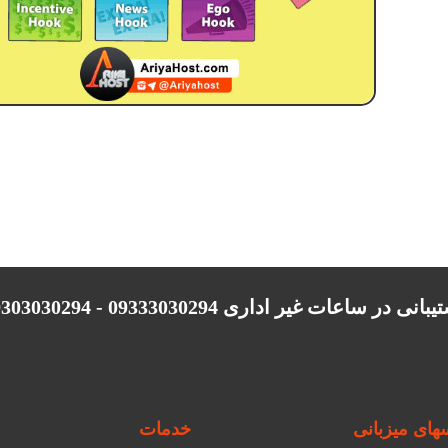
انی در ساعات غیر اداری 09333030294 - 09303030294
ای میزبانی
خدمات