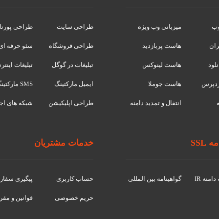
وب
میزبانی وب ویژه
طراحی سایت
طراحی پورتا
ران
هاست پربازدید
طراحی فروشگاه
سئو حرفه ای
لود
هاست لینوکس
تبلیغات در گوگل
تبلیغات اینتر
دپرس
هاست جوملا
ایمیل مارکتینگ
SMS مارکتینگ
انتقال و تمدید دامنه
طراحی اپلیکیشن
شبکه های اج
 SSL
خدمات مشتریان
امنه IR
گواهينامه بین المللی
حساب کاربری
پیگیری سفا
حریم خصوصی
قوانین و مقر