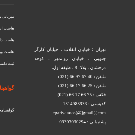
میزبانی 
هاست ای
هاست دان
تهران ؛ خیابان انقلاب ، خیابان کارگر
هاست ور
جنوبی ، خیابان روانمهر ، کوچه
ثبت دامنه
درخشان ، پلاک 8 ، طبقه اول.
تلـفن : 40 67 97 66 (021)
تلـفن : 25 66 17 66 (021)
گواهینامه
فکس : 75 66 17 66 (021)
کدپستی : 1314983933
گواهينامه د
epariyanoos[@]gmail[.]com
پشتیبانی : 09303030294