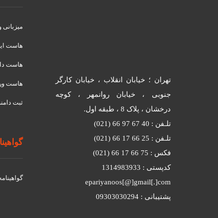
میزبانی 
هاست ای
هاست دان
تهران ؛ خیابان انقلاب ، خیابان کارگر
هاست ور
جنوبی ، خیابان روانمهر ، کوچه
ثبت دامنه
درخشان ، پلاک 8 ، طبقه اول.
تلـفن : 40 67 97 66 (021)
تلـفن : 25 66 17 66 (021)
گواهینامه
فکس : 75 66 17 66 (021)
کدپستی : 1314983933
گواهينامه د
epariyanoos[@]gmail[.]com
پشتیبانی : 09303030294