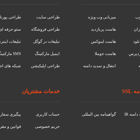
وب
میزبانی وب ویژه
طراحی سایت
طراحی پورتا
ران
هاست پربازدید
طراحی فروشگاه
سئو حرفه ای
لود
هاست لینوکس
تبلیغات در گوگل
تبلیغات اینتر
دپرس
هاست جوملا
ایمیل مارکتینگ
SMS مارکتینگ
انتقال و تمدید دامنه
طراحی اپلیکیشن
شبکه های اج
 SSL
خدمات مشتریان
امنه IR
گواهينامه بین المللی
حساب کاربری
پیگیری سفا
حریم خصوصی
قوانین و مقر