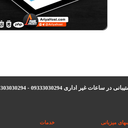
انی در ساعات غیر اداری 09333030294 - 09303030294
ای میزبانی
خدمات