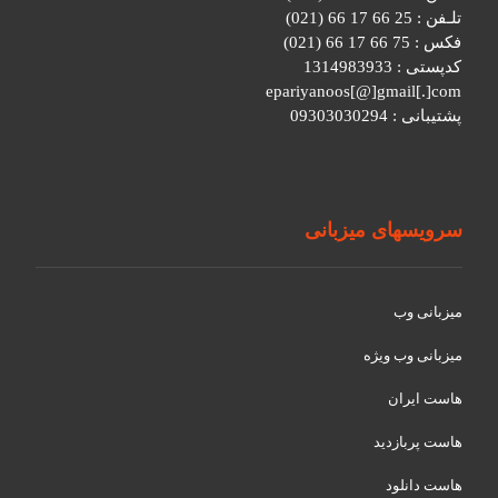
تلـفن : 25 66 17 66 (021)
فکس : 75 66 17 66 (021)
کدپستی : 1314983933
epariyanoos[@]gmail[.]com
پشتیبانی : 09303030294
سرویسهای میزبانی
میزبانی وب
میزبانی وب ویژه
هاست ایران
هاست پربازدید
هاست دانلود