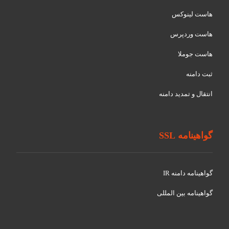
هاست لینوکس
هاست وردپرس
هاست جوملا
ثبت دامنه
انتقال و تمدید دامنه
گواهینامه SSL
گواهينامه دامنه IR
گواهينامه بین المللی