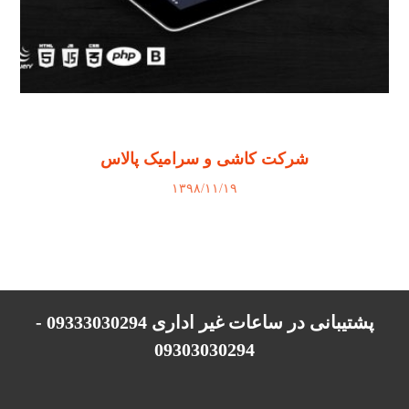
شرکت کاشی و سرامیک پالاس
۱۳۹۸/۱۱/۱۹
پشتیبانی در ساعات غیر اداری 09333030294 -
09303030294