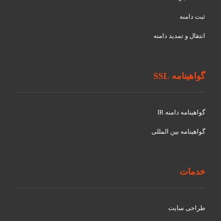
ثبت دامنه
انتقال و تمدید دامنه
گواهینامه SSL
گواهينامه دامنه IR
گواهينامه بین المللی
خدمات
طراحی سایت