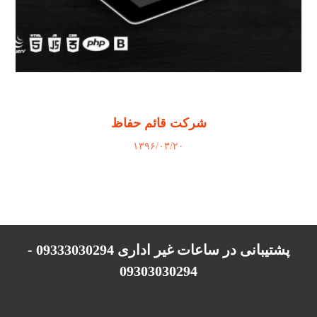
شرکت قائم حفاظ
۱۳۹۶/۰۳/۲۰
پشتیبانی در ساعات غیر اداری 09333030294 -
09303030294