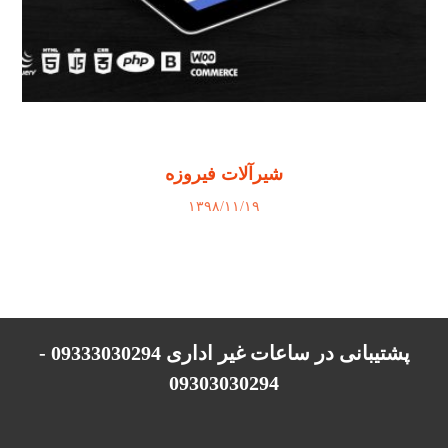
شیرآلات فیروزه
۱۳۹۸/۱۱/۱۹
پشتیبانی در ساعات غیر اداری 09333030294 -
09303030294