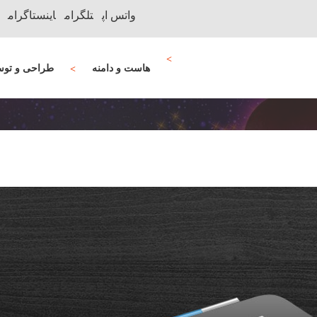
واتس اپ
تلگرام
اینستاگرام
هاست و دامنه
طراحی و توس