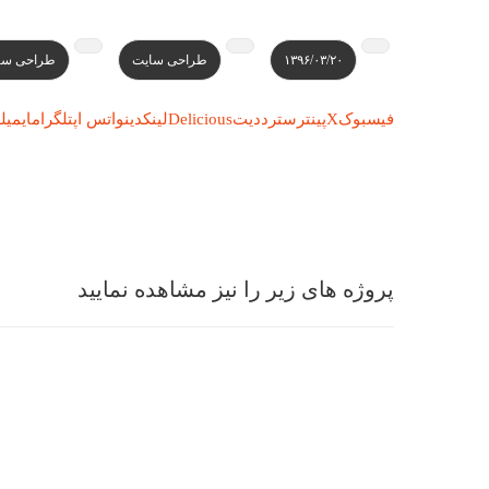
۱۳۹۶/۰۳/۲۰
طراحی سایت
طراحی سا
فیسبوک
X
پینترست
رددیت
Delicious
لینکدین
واتس اپ
تلگرام
ایمیل
ل
پروژه های زیر را نیز مشاهده نمایید