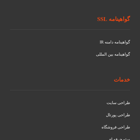
گواهینامه SSL
گواهينامه دامنه IR
گواهينامه بین المللی
خدمات
طراحی سایت
طراحی پورتال
طراحی فروشگاه
سئو حرفه ای