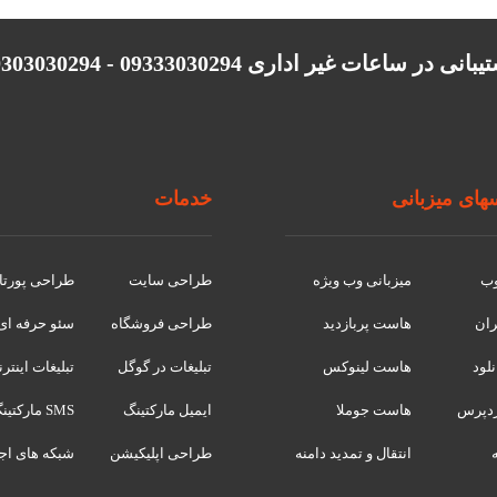
انی در ساعات غیر اداری 09333030294 - 09303030294
ای میزبانی
خدمات
وب
میزبانی وب ویژه
طراحی سایت
طراحی پورتا
ران
هاست پربازدید
طراحی فروشگاه
سئو حرفه ای
لود
هاست لینوکس
تبلیغات در گوگل
تبلیغات اینتر
دپرس
هاست جوملا
ایمیل مارکتینگ
SMS مارکتینگ
انتقال و تمدید دامنه
طراحی اپلیکیشن
شبکه های اج