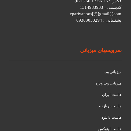
فکس : 75 66 17 66 (021)
کدپستی : 1314983933
epariyanoos[@]gmail[.]com
پشتیبانی : 09303030294
سرویسهای میزبانی
میزبانی وب
میزبانی وب ویژه
هاست ایران
هاست پربازدید
هاست دانلود
هاست لینوکس