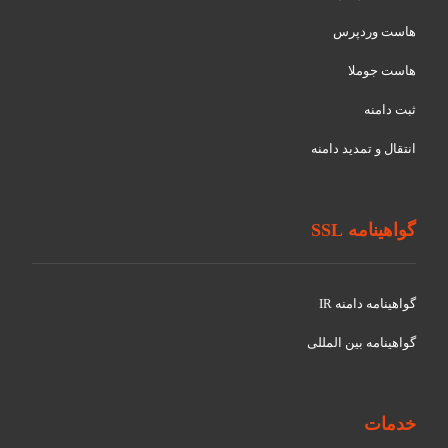
هاست وردپرس
هاست جوملا
ثبت دامنه
انتقال و تمدید دامنه
گواهینامه SSL
گواهينامه دامنه IR
گواهينامه بین المللی
خدمات