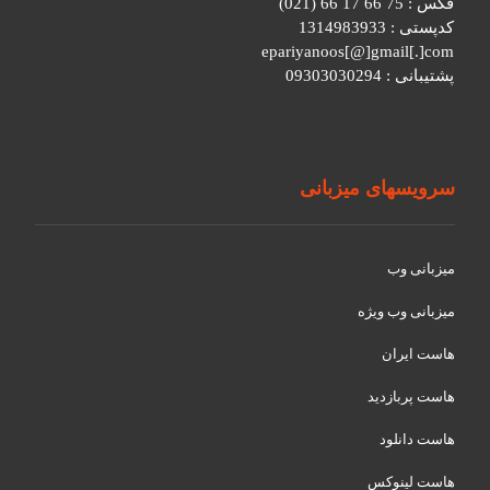
فکس : 75 66 17 66 (021)
کدپستی : 1314983933
epariyanoos[@]gmail[.]com
پشتیبانی : 09303030294
سرویسهای میزبانی
میزبانی وب
میزبانی وب ویژه
هاست ایران
هاست پربازدید
هاست دانلود
هاست لینوکس