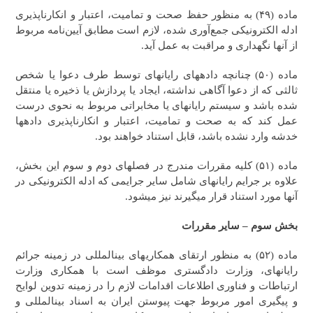
ماده (۴۹) به منظور حفظ صحت و تمامیت، اعتبار و انکارناپذیری
ادله الکترونیکی جمع‌آوری شده، لازم است مطابق آیین‌نامه مربوط
از آنها نگهداری و مراقبت به عمل آید.
ماده (۵۰) چنانچه داده‎های رایانه‎ای توسط طرف دعوا یا شخص
ثالثی که از دعوا آگاهی نداشته، ایجاد یا پردازش یا ذخیره یا منتقل
شده باشد‌ و سیستم‎ رایانه‎ای یا مخابراتی مربوط به نحوی درست
عمل کند که به صحت و تمامیت، اعتبار و انکارناپذیری داده‎ها
خدشه وارد نشده باشد، قابل استناد خواهند بود.
ماده (۵۱) ‎کلیه مقررات مندرج در فصل‎های دوم ‌و سوم این بخش،‌
علاوه بر جرایم رایانه‎ای شامل سایر جرایمی که ادله الکترونیکی در
آنها مورد استناد قرار می‎گیرند نیز می‎شود.
بخش سوم – سایر مقررات
ماده (۵۲) به منظور ارتقای همکاری‎های بین‎المللی در زمینه جرائم
رایانه‎ای، وزارت دادگستری موظف است با همکاری وزارت
ارتباطات و فناوری اطلاعات اقدامات لازم را در زمینه تدوین لوایح
و پیگیری امور مربوط جهت پیوستن ایران به اسناد بین‎المللی و