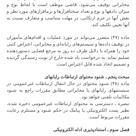
مخابراتی توقیف می‌شود، قاضی موظف است با لحاظ نوع و
میزان داده‎ها و نوع و تعداد سخت‎افزارها و نرم‎افزارهای مورد نظر و
نقش آنها در جرم ارتکابی، در مهلت متناسب و متعارف نسبت به
آنها تعیین تکلیف کند.
ماده (۴۷) متضرر می‌تواند در مورد عملیات و اقدام‌های مأموران
در توقیف داده‌ها و سیستم‌های رایانه‌ای و مخابراتی، اعتراض کتبی
خود را همراه با دلایل ظرف ده روز به مرجع قضایی دستوردهنده
تسلیم نماید. به درخواست یاد شده خارج از نوبت رسیدگی گردیده
و تصمیم اتخاذ شده قابل اعتراض است.
مبحث پنجم ـ شنود محتوای ارتباطات رایانه
ای
ماده (۴۸) شنود محتوای در حال انتقال ارتباطات غیرعمومی در
سیستم‎های رایانه‎ای یا مخابراتی مطابق مقررات راجع به شنود
مکالمات تلفنی خواهد بود.
تبصره ـ دسترسی به محتوای ارتباطات غیرعمومی ذخیره شده،
نظیر پست الکترونیکی یا پیامک در حکم شنود و مستلزم رعایت
مقررات مربوط است.
فصل سوم ـ استنادپذیری ادله الکترونیکی