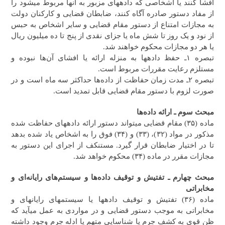
افشا کنند یا اشخاصی که داده‎های مزبور به آنها مربوط می‎شود را
از مفاد دستور صادره آگاه کنند، ضابطان قضایی و کارکنان دولت
به مجازات امتناع از دستور مقام قضایی و سایر اشخاص به حبس
از نود و یک روز تا شش ماه یا جزای نقدی از پنج تا ده میلیون ریال
یا هر دو مجازات محکوم خواهند شد.
تبصره ۱ـ حفظ داده‎ها به منزله ارائه یا افشای آن‌ها نبوده و
مستلزم رعایت مقررات مربوط است.
تبصره ۲ـ مدت زمان حفاظت از داده‌ها حداکثر سه ماه است و در
صورت لزوم با دستور مقام قضایی قابل تمدید است.
مبحث سوم ـ‌ ارائه داده‌ها
ماده (۳۵) مقام‎ قضایی می‎تواند دستور ارائه داده‎های حفاظت شده
مذکور در مواد (۳۲)، (۳۳) و (۳۴) فوق را به اشخاص یاد شده بدهد
تا در اختیار ضابطان قرار گیرد. مستنکف از اجرای این دستور به
مجازات مقرر در ماده (۳۴) محکوم خواهد شد.
مبحث چهارم ـ تفتیش و توقیف داده‌ها و سیستم‌های رایانه‌ای و
مخابراتی
ماده (۳۶) تفتیش و توقیف داده‎ها یا سیستم‎های رایانه‎ای و
مخابراتی به موجب دستور قضایی و در مواردی به عمل می‎آید که
ظن قوی به کشف جرم یا شناسایی متهم یا ادله جرم وجود داشته