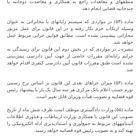
منطقه‎ای و معاهدات راجع به همکاری و معاضدت دوجانبه یا
چندجانبه قضایی انجام دهد.
ماده (۵۳) در مواردی که سیستم‎ رایانه‎ای یا مخابراتی به عنوان
وسیله ارتکاب جرم بکار رفته و در این قانون برای عمل مزبور
مجازاتی پیش‎بینی نشده است، مطابق قوانین جزایی مربوط عمل
خواهد شد.
تبصره ـ در مواردی که در بخش دوم این قانون برای رسیدگی به
جرایم رایانه‌ای مقررات خاصی از جهت آیین دادرسی پیش‌بینی
نشده است طبق مقررات قانون آیین دادرسی کیفری اقدام خواهد
شد.
ماده (۵۴) میزان جزاهای نقدی این قانون بر اساس نرخ رسمی
تورم حسب اعلام بانک مرکزی هر سه سال یک بار با پیشنهاد رئیس
قوه قضاییه و تصویب هیأت وزیران قابل تغییر است.
ماده (۵۵) وزارت‌ دادگستری موظف است ظرف شش ماه از تاریخ
تصویب این قانون با همکاری وزارت ارتباطات و فناوری اطلاعات
آئین‎نامه‎‎های مربوط به جمع‌آوری و استنادپذیری ادله الکترونیکی را
تهیه کند و به تصویب رئیس قوه قضائیه خواهد رسید.