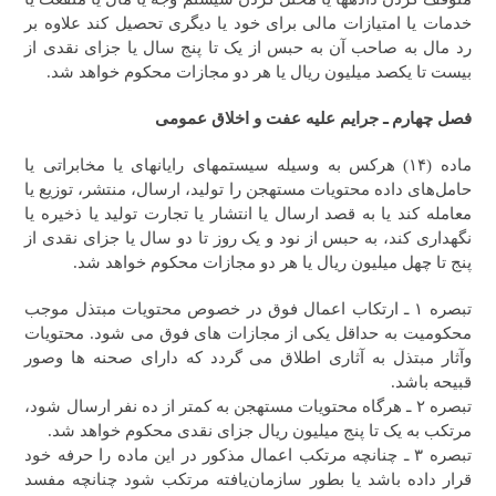
خدمات یا امتیازات مالی برای خود یا دیگری تحصیل کند علاوه بر
رد مال به صاحب آن‌ به حبس از یک تا پنج سال یا جزای نقدی از
بیست تا یکصد میلیون ریال یا هر دو مجازات محکوم خواهد شد.
فصل چهارم ـ جرایم علیه عفت و اخلاق عمومی
ماده (۱۴) هرکس به وسیله سیستم‎های رایانه‎ای یا مخابراتی یا
حامل‌های داده محتویات مستهجن را تولید، ارسال، منتشر، توزیع یا
معامله کند یا به قصد ارسال یا انتشار یا تجارت تولید یا ذخیره یا
نگهداری کند، به حبس از نود و یک روز تا دو سال یا جزای نقدی از
پنج تا چهل میلیون ریال یا هر دو مجازات محکوم خواهد شد.
تبصره ۱ ـ ارتکاب اعمال فوق در خصوص محتویات مبتذل موجب
محکومیت به حداقل یکی از مجازات های فوق می شود. محتویات
وآثار مبتذل به آثاری اطلاق می گردد که دارای صحنه ها وصور
قبیحه باشد.
تبصره ۲ ـ هرگاه محتویات مستهجن به کمتر از ده نفر ارسال شود،
مرتکب به یک تا پنج میلیون ریال جزای نقدی محکوم خواهد شد.
تبصره ۳ ـ چنانچه مرتکب اعمال مذکور در این ماده را حرفه خود
قرار داده باشد یا بطور سازمان‌یافته مرتکب شود چنانچه مفسد