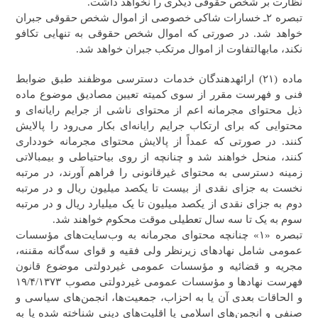
نظارت بر شخص حقوقی دیگری را نخواهد داشت.
تبصره ۲ـ خسارات شاکی خصوصی از اموال شخص حقوقی جبران
خواهد شد. در صورتی که اموال شخص حقوقی به تنهایی تکافو
نکند، مابه‎التفاوت از اموال مرتکب جبران خواهد شد.
ماده (۲۱) ارائه‎دهندگان خدمات دسترسی موظفند طبق ضوابط
فنی و فهرست مقرر از سوی کمیته تعیین مصادیق موضوع ماده
ذیل محتوای مجرمانه اعم از محتوای ناشی از جرایم رایانه‌ای و
محتوایی که برای ارتکاب جرایم رایانه‌ای بکار می‌رود را پالایش
کنند. در صورتی که عمداً از پالایش محتوای مجرمانه خودداری
کنند، منحل خواهند شد و چنانچه از روی بی‎احتیاطی و بی‎مبالاتی
زمینه دسترسی به محتوای غیرقانونی را فراهم آورند، در مرتبه
نخست به جزای نقدی از بیست تا یکصد میلیون ریال و در مرتبه
دوم به جزای نقدی از یکصد میلیون تا یک میلیارد ریال و در مرتبه
سوم به یک تا سه سال تعطیلی موقت محکوم خواهند شد.
تبصره «۱» چنانچه محتوای مجرمانه به وب‌سایت‌های مؤسسات
عمومی شامل نهادهای زیرنظر ولی فقیه و قوای سه‌گانه مقننه،
مجریه و قضائیه و مؤسسات عمومی غیردولتی موضوع قانون
فهرست نهادها و مؤسسات عمومی غیردولتی مصوب ۱۹/۴/۱۳۷۳
و الحاقات بعدی آن یا به احزاب، جمعیت‌ها، انجمن‌های سیاسی و
صنفی و انجمن‌های اسلامی یا اقلیت‌های دینی شناخته شده یا به