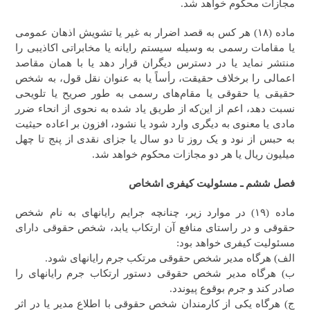
مجازات محکوم خواهد شد.
ماده (۱۸) هر کس به قصد اضرار به غیر یا تشویش اذهان عمومی
یا مقامات رسمی به وسیله سیستم رایانه یا مخابراتی اکاذیبی را
منتشر نماید یا در دسترس دیگران قرار دهد یا با همان مقاصد
اعمالی را برخلاف حقیقت، رأساً یا به عنوان نقل قول، به شخص
حقیقی یا حقوقی یا مقام‌های رسمی به طور صریح یا تلویحی
نسبت دهد، اعم از این‌‌که از طریق یاد شده به نحوی از انحاء ضرر
مادی یا معنوی به دیگری وارد شود یا نشود، افزون بر اعاده حیثیت
به حبس از نود و یک روز تا دو سال یا جزای نقدی از پنج تا چهل
میلیون ریال یا هر دو مجازات محکوم خواهد شد.
فصل ششم ـ مسئولیت کیفری اشخاص
‎‎‎ماده (۱۹) در موارد زیر، چنانچه جرایم رایانه‎ای به نام شخص
حقوقی و در راستای منافع آن ارتکاب یابد، شخص حقوقی دارای
مسئولیت کیفری خواهد بود:
الف) هرگاه مدیر شخص حقوقی مرتکب جرم رایانه‎ای شود.
ب) هرگاه مدیر شخص حقوقی دستور ارتکاب جرم رایانه‎ای را
صادر کند و جرم بوقوع پیوندد.
ج) هرگاه یکی از کارمندان شخص حقوقی با اطلاع مدیر یا در اثر