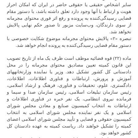
سایر اشخاص حقیقی یا حقوقی حاضر در ایران که امکان احراز
هویت و ارتباط با آنها وجود دارد تعلق داشته باشد، با دستور مقام
قضایی رسیدگی‌کننده به پرونده و رفع اثر فوری محتوای مجرمانه
از سوی دارندگان، وب‌سایت مزبور تا صدور حکم نهایی پالایش
نخواهد شد.
تبصره «۲» پالایش محتوای مجرمانه موضوع شکایت خصوصی با
دستور مقام قضایی رسیدگی‌کننده به پرونده انجام خواهد شد.
ماده (۲۲) قوه قضائیه موظف است ظرف یک ماه از تاریخ تصویب
این قانون کمیته تعیین مصادیق محتوای مجرمانه را در محل
دادستانی کل کشور تشکیل دهد. وزیر یا نماینده وزارتخانه‎های
آموزش و پرورش، ارتباطات و فناوری اطلاعات، اطلاعات،
دادگستری، علوم،‌ تحقیقات و فناوری، فرهنگ و ارشاد اسلامی،
رئیس سازمان تبلیغات اسلامی، رئیس سازمان‎ صدا و سیما و
فرمانده نیروی انتظامی، یک نفر خبره در فناوری اطلاعات و
ارتباطات به انتخاب کمیسیون صنایع و معادن مجلس شورای
اسلامی و یک نفر نماینده مجلس شورای اسلامی به انتخاب
کمیسیون حقوقی و قضایی و تأیید مجلس شورای اسلامی اعضای
کمیته را تشکیل خواهند داد. ریاست کمیته به عهده دادستان کل
کشور خواهد بود.