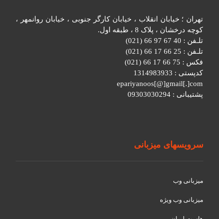
تهران ؛ خیابان انقلاب ، خیابان کارگر جنوبی ، خیابان روانمهر ،
کوچه درخشان ، پلاک 8 ، طبقه اول.
تلـفن : 40 67 97 66 (021)
تلـفن : 25 66 17 66 (021)
فکس : 75 66 17 66 (021)
کدپستی : 1314983933
epariyanoos[@]gmail[.]com
پشتیبانی : 09303030294
سرویسهای میزبانی
میزبانی وب
میزبانی وب ویژه
هاست ایران