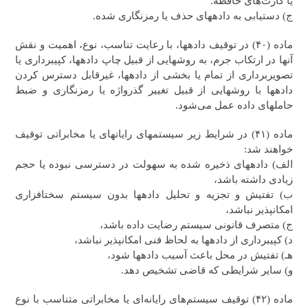
یا کارت‌های حافظه.
ج) دستیابی به داده‎های حذف یا رمزنگاری شده.
ماده (۴۰) در توقیف داده‎ها، با رعایت تناسب، نوع، اهمیت و نقش
آنها در ارتکاب جرم، به روش‎هایی از قبیل چاپ داده‎ها، کپی‎برداری یا
تصویربرداری از تمام یا بخشی از داده‎ها، غیرقابل دسترس کردن
داده‎ها با روش‎هایی از قبیل تغییر گذرواژه یا رمزنگاری و ضبط
حامل‎های داده عمل می‌شود.
ماده (۴۱) در شرایط زیر سیستم‎های رایانه‎ای یا مخابراتی توقیف
خواهند شد:
الف) داده‎های ذخیره شده به سهولت در دسترسی نبوده یا حجم
زیادی داشته باشد،
ب) تفتیش و تجزیه و تحلیل داده‎ها بدون سیستم سخت‎افزاری
امکان‎پذیر نباشد،
ج) متصرف قانونی سیستم رضایت داده باشد،
د) کپی‎برداری از داده‎ها به لحاظ فنی امکان‎پذیر نباشد،
هـ) تفتیش در محل باعث آسیب‎ داده‎ها ‎شود،
و) سایر شرایطی که قاضی تشخیص ‎دهد.
ماده (۴۲) توقیف سیستم‌های رایانه‌ای یا مخابراتی متناسب با نوع