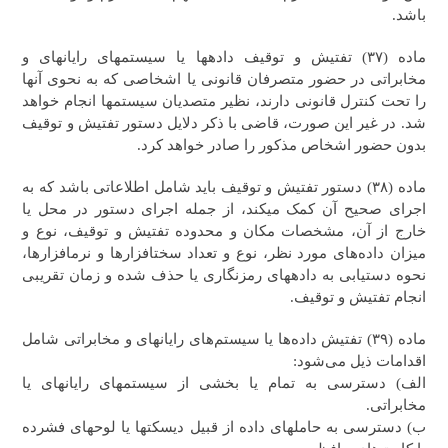
باشد.
ماده (۳۷) تفتیش و توقیف داده‎ها یا سیستم‎های رایانه‎ای و
مخابراتی در حضور متصرفان قانونی یا اشخاصی که به نحوی آنها
را تحت کنترل قانونی دارند، نظیر متصدیان سیستم‎ها انجام خواهد
شد. در غیر این صورت، قاضی با ذکر دلایل دستور تفتیش و توقیف
بدون حضور اشخاص مذکور را صادر خواهد کرد.
ماده (۳۸) دستور تفتیش و توقیف باید شامل اطلاعاتی باشد که به
اجرای صحیح آن کمک می‎کند، از جمله اجرای دستور در محل یا
خارج از آن، مشخصات مکان و محدوده تفتیش و توقیف، نوع و
میزان داده‎‌های مورد نظر، نوع و تعداد سخت‎افزارها و نرم‎افزارها،‌
نحوه دستیابی به داده‎های رمزنگاری یا حذف شده و زمان تقریبی
انجام تفتیش و توقیف.
ماده (۳۹) تفتیش داده‌ها یا سیستم‌های رایانه‎ای و مخابراتی شامل
اقدامات ذیل می‌شود:
الف) دسترسی به تمام یا بخشی از سیستم‎های رایانه‎ای یا
مخابراتی.
ب) دسترسی به حامل‎های داده از قبیل دیسکت‎ها یا لوح‎های فشرده