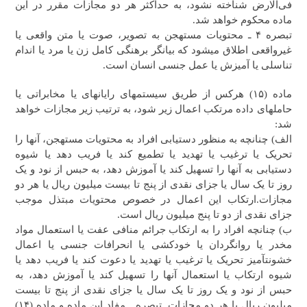
فی‌الارض شناخته نشود، به حداکثر هر دو مجازات مقرر در این
ماده محکوم خواهد شد.
تبصره ۴ ـ محتویات مستهجن به تصویر، صوت یا متن واقعی یا
غیرواقعی اطلاق می‎شود که بیانگر برهنگی کامل زن یا مرد یا اندام
تناسلی یا آمیزش یا عمل جنسی انسان است.
ماده (۱۵) هرکس از طریق سیستم‎های رایانه‎ای یا مخابراتی یا
حامل‎های داده مرتکب اعمال زیر شود، به ترتیب زیر مجازات خواهد
شد:
الف) چنانچه به منظور دستیابی افراد به محتویات مستهجن، آنها را
تحریک یا ترغیب یا تهدید یا تطمیع کند یا فریب دهد یا شیوه
دستیابی به آنها را تسهیل کند یا آموزش دهد، به حبس از نود و یک
روز تا یک سال یا جزای نقدی از پنج تا بیست میلیون ریال یا هر دو
مجازات.ارتکاب این اعمال در خصوص محتویات مبتذل موجب
جزای نقدی از دو تا پنج میلیون ریال است.
ب) چنانچه افراد را به ارتکاب جرائم منافی عفت یا استعمال مواد
مخدر یا روان‎گردان یا خودکشی یا انحرافات جنسی یا اعمال
خشونت‎آمیز تحریک یا ترغیب یا تهدید یا دعوت کند یا فریب دهد یا
شیوه ارتکاب یا استعمال آنها را تسهیل کند یا آموزش دهد، به
حبس از نود و یک روز تا یک سال یا جزای نقدی از پنج تا بیست
میلیون ریال یا هر دو مجازات. تبصره ـ مفاد این ماده و ماده (۱۴)