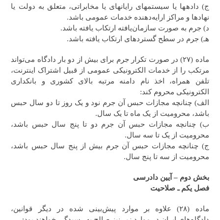
ج) داده‎ها یا سیستم‎های رایانه‎ای یا مخابراتی، متعلق به دولت یا
نهادها و مراکز ارایه‌دهنده خدمات عمومی باشد.
د) جرم به صورت سازمان‌یافته ارتکاب یافته باشد.
هـ) جرم در سطح گسترده‎ای ارتکاب یافته باشد.
ماده (۲۷) در صورت تکرار جرم برای بیش از دو بار دادگاه می‌تواند
مرتکب را از خدمات الکترونیکی عمومی از قبیل اشتراک اینترنت،
تلفن همراه، اخذ نام دامنه مرتبه بالای کشوری و بانکداری
الکترونیکی محروم کند:
الف) چنانچه مجازات حبس آن جرم نود و یک روز تا دو سال حبس
باشد، محرومیت از یک ماه تا یک سال.
ب) چنانچه مجازات حبس آن جرم دو تا پنج سال حبس باشد،
محرومیت از یک تا سه سال.
ج) چنانچه مجازات حبس آن جرم بیش از پنج سال حبس باشد،
محرومیت از سه تا پنج سال.
بخش دوم – آیین دادرسی
فصل یکم ـ‌ صلاحیت
ماده (۲۸) علاوه بر موارد پیش‌بینی شده در دیگر قوانین،
دادگاه‌های ایران در موارد زیر نیز صالح به رسیدگی خواهند بود: