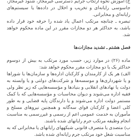
ج) آموزش نحوه ارتکاب جرایم دسترسی غیرمجاز، شنود غیرمجاز،
جاسوسی رایانه‌ای و تخریب و اخلال در داده‌ها یا سیستم‌های
رایانه‌ای و مخابراتی.
تبصره ـ چنانچه مرتکب اعمال یاد شده را حرفه خود قرار داده
باشد، به حداکثر هر دو مجازات مقرر در این ماده محکوم خواهد
شد.
فصل هشتم ـ تشدید مجازات‌ها
ماده (۲۶) در موارد زیر، حسب مورد مرتکب به بیش از دوسوم
حداکثر یک یا دو مجازات مقرر محکوم خواهد شد:
الف) هر یک از کارمندان و کارکنان اداره‌‌ها و سازمان‌‌ها یا شوراها
و یا شهرداری‌‌ها و موسسه‌‌ها و شرکت‌های دولتی و یا وابسته به
دولت یا نهادهای انقلابی و بنیادها و مؤسسه‌هایی که زیر نظر ولی
فقیه اداره می‌شوند و دیوان محاسبات و مؤسسه‌هایی که با کمک
مستمر دولت اداره می‌شوند و یا دارندگان پایه قضایی و به طور
کلی اعضا و کارکنان قوای سه‌گانه و همچنین نیروهای مسلح و
مأموران به خدمت عمومی اعم از رسمی و غیررسمی به مناسبت
انجام وظیفه مرتکب جرم رایانه‎ای شده باشند.
ب) متصدی یا متصرف قانونی شبکه‎های رایانه‎ای یا مخابراتی که به
مناسبت شغل خود مرتکب جرم رایانه‌ای شده باشد.