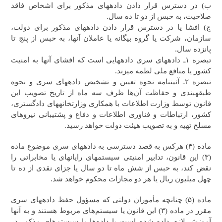
ب) در دسترس قرار دادن داده‎های مذکور برای اشخاص فاقد
صلاحیت، به حبس از دو تا ده سال.
ج) افشا یا در دسترس قرار دادن داده‎های مذکور برای دولت،
سازمان، شرکت یا گروه بیگانه یا عاملان آنها، به حبس از پنج تا
پانزده سال.
تبصره ۱ـ داده‎های سری داده‎هایی است که افشای آنها به امنیت
کشور یا منافع ملی لطمه می‎زند.
تبصره ۲ـ آئین‎نامه نحوه تعیین و تشخیص داده‎های سری و نحوه
طبقه‎بندی و حفاظت آن‌ها ظرف سه ماه از تاریخ تصویب این
قانون توسط وزارت اطلاعات با همکاری وزارت‎خانه‎های دادگستری،
کشور، ارتباطات و فناوری اطلاعات و دفاع و پشتیبانی نیروهای
مسلح تهیه و به تصویب هیئت دولت خواهد رسید.
ماده (۴) هرکس به قصد دسترسی به داده‎های سری موضوع ماده
(۳) این قانون،‌ تدابیر امنیتی سیستم‎های رایانه‎ای یا مخابراتی را
نقض کند، به حبس از شش ماه تا دو سال یا جزای نقدی از ده تا
چهل میلیون ریال یا هر دو مجازات محکوم خواهد شد.
‎‎‎ماده (۵) چنانچه مأموران دولتی که مسؤول حفظ داده‎های سری
مقرر در ماده (۳) این قانون یا سیستم‌های مربوط هستند و به آنها
آموزش لازم داده شده است یا داده‌ها یا سیستم‌های مذکور در