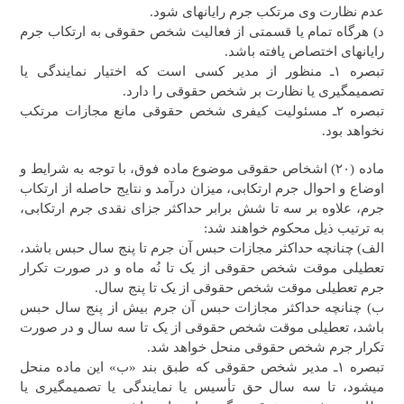
عدم نظارت وی مرتکب جرم رایانه‎ای شود.
د) هرگاه تمام یا قسمتی از فعالیت شخص حقوقی به ارتکاب جرم
رایانه‎ای اختصاص یافته باشد.
تبصره ۱ـ منظور از مدیر کسی است که اختیار نمایندگی یا
تصمیم‎گیری یا نظارت بر شخص حقوقی را دارد.
تبصره ۲ـ مسئولیت کیفری شخص حقوقی مانع مجازات مرتکب
نخواهد بود.
ماده (۲۰) اشخاص حقوقی موضوع ماده فوق، با توجه به شرایط و
اوضاع و احوال جرم ارتکابی، میزان درآمد و نتایج حاصله از ارتکاب
جرم، علاوه بر سه تا شش برابر حداکثر جزای نقدی جرم ارتکابی،
به ترتیب ذیل محکوم خواهند شد:
الف) چنانچه حداکثر مجازات حبس آن جرم تا پنج سال حبس باشد،
تعطیلی موقت شخص حقوقی از یک تا نُه ماه و در صورت تکرار
جرم تعطیلی موقت شخص حقوقی از یک تا پنج سال.
ب) چنانچه حداکثر مجازات حبس آن جرم بیش از پنج سال حبس
باشد، تعطیلی موقت شخص حقوقی از یک تا سه سال و در صورت
تکرار جرم‌ شخص حقوقی منحل خواهد شد.
تبصره ۱ـ مدیر شخص حقوقی که طبق بند «ب» این ماده منحل
می‎شود، تا سه سال حق تأسیس یا نمایندگی یا تصمیم‎گیری یا