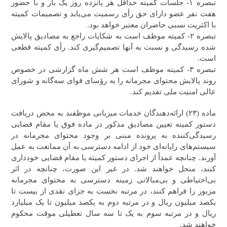
تبصره ۱- جلسات کمیته حداقل هر پانزده روز یک بار و با حضور
هفت نفر عضو دارای حق رأی رسمیت می‌یابد و تصمیمات کمیته
با اکثریت نسبی حاضران معتبر خواهد بود.
تبصره ۲- کمیته موظف است به شکایات راجع به مصادیق پالایش
شده رسیدگی و نسبت به آنها تصمیم‌گیری کند. رأی کمیته قطعی
است.
تبصره ۳- کمیته موظف است هر شش ماه گزارشی در خصوص
روند پالایش محتوای مجرمانه را به رؤسای قوای سه‌گانه و شورای
عالی امنیت ملی تقدیم کند. ‎
ماده (۲۳) ارائه‌دهندگان خدمات میزبانی موظفند به محض دریافت
دستور کمیته تعیین مصادیق مذکور در ماده فوق یا مقام قضایی
رسیدگی‌کننده به پرونده مبنی بر وجود محتوای مجرمانه در
سیستم‌های‎ رایانه‌ای خود از ادامه دسترسی به آن ممانعت به عمل
آورند. چنانچه عمداً از اجرای دستور کمیته یا مقام قضایی خودداری
کنند، منحل خواهند شد. در غیر این صورت، چنانچه در اثر
بی‌احتیاطی و بی‌مبالاتی زمینه دسترسی به محتوای مجرمانه
مزبور را فراهم کنند، در مرتبه نخست به جزای نقدی از بیست تا
یکصد میلیون ریال و در مرتبه دوم به یکصد میلیون تا یک میلیارد
ریال و در مرتبه سوم به یک تا سه سال تعطیلی موقت محکوم
خواهند شد.