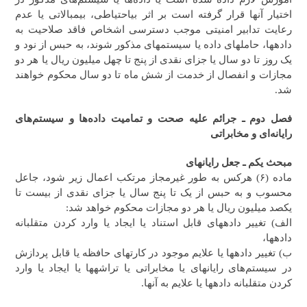
اختیار آنها قرار گرفته است بر اثر بی‎احتیاطی، بی‎مبالاتی یا عدم
رعایت تدابیر امنیتی موجب دسترسی اشخاص فاقد صلاحیت به
داده‎ها، حامل‎های داده یا سیستم‎های مذکور شوند، به حبس از نود و
یک روز تا دو سال یا جزای نقدی از پنج تا چهل میلیون ریال یا هر دو
مجازات و انفصال از خدمت از شش ماه تا دو سال محکوم خواهند
شد.
فصل دوم ـ جرائم علیه صحت و تمامیت داده‌ها و سیستم‌های
رایانه‌ای و مخابراتی
مبحث یکم ـ جعل رایانه
ای
ماده (۶) هرکس به طور غیرمجاز مرتکب اعمال زیر شود، جاعل
محسوب و به حبس از یک تا پنج سال یا جزای نقدی از بیست تا
یکصد میلیون ریال یا هر دو مجازات محکوم خواهد شد:
الف) تغییر داده‎های قابل استناد یا ایجاد یا وارد کردن متقلبانه
داده‎ها،
ب) تغییر داده‎ها یا علایم موجود در کارت‎های حافظه یا قابل پردازش
در سیستم‌های رایانه‎ای یا مخابراتی یا تراشه‎ها یا ایجاد یا وارد
کردن متقلبانه داده‎ها یا علایم به آنها.