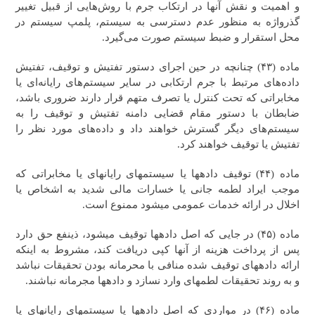
و اهمیت و نقش آنها در ارتکاب جرم با روش‌هایی از قبیل تغییر
گذرواژه به منظور عدم دسترسی به سیستم، پلمپ سیستم در
محل استقرار و ضبط سیستم صورت می‌گیرد.
ماده (۴۳) چنانچه در حین اجرای دستور تفتیش و توقیف، تفتیش
داده‌های مرتبط با جرم ارتکابی در سایر سیستم‌‌های رایانه‌ای یا
مخابراتی که تحت کنترل یا تصرف متهم قرار دارند ضروری باشد،
ضابطان با دستور مقام قضایی دامنه تفتیش و توقیف را به
سیستم‌‌های دیگر گسترش خواهند داد و داده‌‌های مورد نظر را
تفتیش یا توقیف خواهند کرد.
ماده (۴۴) توقیف داده‎ها یا سیستم‎های رایانه‎ای یا مخابراتی که
موجب ایراد لطمه جانی یا خسارات مالی شدید به اشخاص یا
اخلال در ارائه خدمات عمومی می‎شود ممنوع است.
ماده (۴۵) در جایی که اصل داده‎ها توقیف می‎شود،‌ ذی‎نفع حق دارد
پس از پرداخت هزینه از آنها کپی دریافت کند، مشروط به اینکه
ارائه داده‎های توقیف شده منافی با محرمانه بودن تحقیقات نباشد
و به روند تحقیقات لطمه‎ای وارد نسازد و داده‎ها مجرمانه نباشند.
ماده (۴۶) در مواردی که اصل داده‎ها یا سیستم‎های رایانه‎ای یا