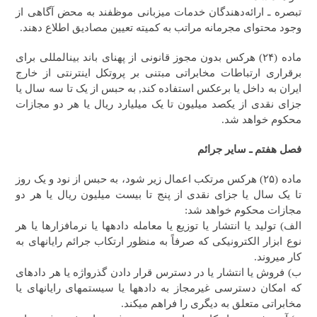
تبصره ـ ارائه‌دهندگان خدمات میزبانی موظفند به محض آگاهی از
وجود محتوای مجرمانه مراتب به کمیته تعیین مصادیق اطلاع دهند.
ماده (۲۴) هرکس بدون مجوز قانونی از پهنای باند بین‎المللی برای
برقراری ارتباطات مخابراتی مبتنی بر پروتکل اینترنتی از خارج
ایران به داخل یا برعکس استفاده کند, به حبس از یک تا سه سال یا
جزای نقدی از یکصد میلیون تا یک میلیارد ریال یا هر دو مجازات
محکوم خواهد شد.
فصل هفتم ـ سایر جرائم
ماده (۲۵) هرکس مرتکب اعمال زیر شود، به حبس از نود و یک روز
تا یک سال یا جزای نقدی از پنج تا بیست میلیون ریال یا هر دو
مجازات محکوم خواهد شد:
الف) تولید یا انتشار یا توزیع یا معامله داده‎ها یا نرم‎افزارها یا هر
نوع ابزار الکترونیکی که صرفاً به منظور ارتکاب جرائم رایانه‎ای به
کار می‎روند.
ب) فروش یا انتشار یا در دسترس قرار دادن گذرواژه یا هر داده‎ای
که امکان دسترسی غیرمجاز به داده‎ها یا سیستم‎های رایانه‎ای یا
مخابراتی متعلق به دیگری را فراهم می‎کند.