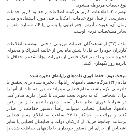
نوع خدمات مربوطه می‎شود.
تبصره ۲ـ اطلاعات کاربر هرگونه اطلاعات راجع به کاربر خدمات
دسترسی‌ از قبیل نوع خدمات، امکانات فنی مورد استفاده و مدت
زمان آن، هویت،‌ آدرس جغرافیایی یا پستی یا IP، شماره تلفن و
سایر مشخصات فردی اوست.
ماده (۳۳) ارائه‌دهندگان خدمات میزبانی داخلی موظفند اطلاعات
کاربران خود را حداقل تا شش ماه پس از خاتمه اشتراک و محتوای
ذخیره شده و داده ترافیک حاصل از تغییرات ایجاد شده را حداقل تا
پانزده روز نگهداری کنند.
مبحث دوم ـ‌ حفظ فوری داده‌های رایانه‌ای ذخیره شده
ماده (۳۴) هرگاه حفظ داده‎های رایانه‎ای ذخیره شده برای تحقیق یا
دادرسی لازم باشد، مقام قضایی می‎تواند دستور حفاظت از آنها را
برای اشخاصی که به نحوی تحت تصرف یا کنترل دارند صادر کند.
در شرایط فوری، نظیر خطر آسیب دیدن یا تغییر یا از بین رفتن
داده‎ها، ضابطان قضایی می‎توانند رأساً دستور حفاظت را صادر
کنند و مراتب را حداکثر تا ۲۴ ساعت به اطلاع مقام قضایی
برسانند. چنانچه هر یک از کارکنان دولت یا ضابطان قضایی یا سایر
اشخاص از اجرای این دستور خودداری یا داده‎های حفاظت شده را