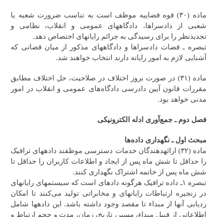
ماده (۳۰) قوه قضاییه موظف است به تناسب ضرورت شعبه یا
شعبی از دادسراها، دادگاه‎های عمومی و انقلاب،‌ نظامی و
تجدیدنظر را برای رسیدگی به جرائم رایانه‎ای اختصاص دهد.
تبصره ـ قضات دادسراها و دادگاه‎های مذکور از میان قضاتی که
آشنایی لازم به امور رایانه دارند انتخاب خواهند شد.
ماده (۳۱) در صورت بروز اختلاف در صلاحیت، حل اختلاف مطابق
مقررات قانون آیین دادرسی دادگاه‌های عمومی و انقلاب در امور
مدنی خواهد بود.
فصل دوم ـ جمع‌آوری ادله الکترونیکی
مبحث اول ـ نگهداری داده‌ها
ماده (۳۲) ارائه‎دهندگان خدمات دسترسی موظفند داده‎های ترافیک
را حداقل تا شش ماه پس از ایجاد و اطلاعات کاربران را حداقل تا
شش ماه پس از خاتمه اشتراک نگهداری کنند.
تبصره ۱ـ داده ترافیک هرگونه داده‎ای است که سیستم‎های رایانه‎ای
در زنجیره ارتباطات رایانه‎ای و مخابراتی تولید می‌کنند تا امکان
ردیابی آنها از مبداء تا مقصد وجود داشته باشد. این داده‎ها شامل
اطلاعاتی از قبیل مبداء، مسیر، تاریخ، زمان، مدت و حجم ارتباط و