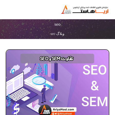
seo
وبلاگ
seo