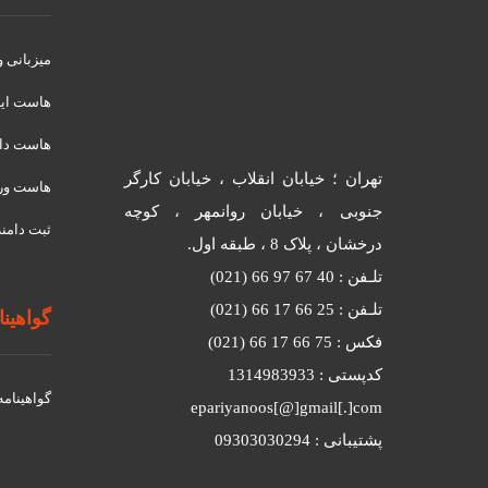
میزبانی 
هاست ای
هاست دان
تهران ؛ خیابان انقلاب ، خیابان کارگر
هاست ور
جنوبی ، خیابان روانمهر ، کوچه
ثبت دامنه
درخشان ، پلاک 8 ، طبقه اول.
تلـفن : 40 67 97 66 (021)
تلـفن : 25 66 17 66 (021)
گواهینامه
فکس : 75 66 17 66 (021)
کدپستی : 1314983933
گواهينامه د
epariyanoos[@]gmail[.]com
پشتیبانی : 09303030294