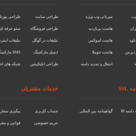
وب
میزبانی وب ویژه
طراحی سایت
طراحی پورتا
ران
هاست پربازدید
طراحی فروشگاه
سئو حرفه ای
لود
هاست لینوکس
تبلیغات در گوگل
تبلیغات اینتر
دپرس
هاست جوملا
ایمیل مارکتینگ
SMS مارکتینگ
انتقال و تمدید دامنه
طراحی اپلیکیشن
شبکه های اج
 SSL
خدمات مشتریان
امنه IR
گواهينامه بین المللی
حساب کاربری
پیگیری سفا
حریم خصوصی
قوانین و مقر