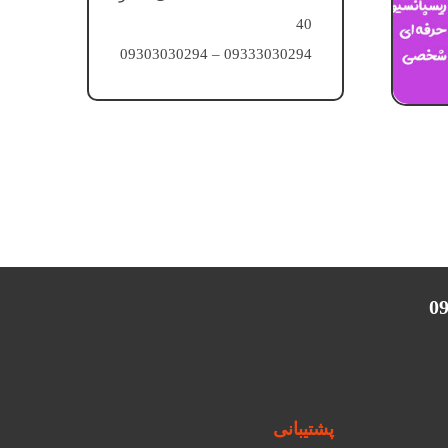
40
09333030294 – 09303030294
پشتیبانی