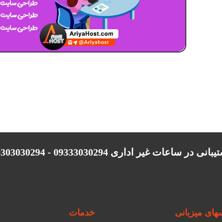
انی در ساعات غیر اداری 09333030294 - 09303030294
ای میزبانی
خدمات