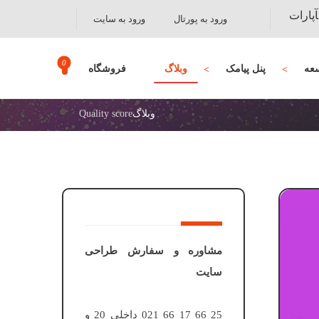
آپارات
ورود به پورتال
ورود به سایت
عه
پنل پیامک
وبلاگ
فروشگاه
وبلاگ
Quality score
مشاوره و سفارش طراحی
سایت
25 66 17 66 021 داخلی 20 و